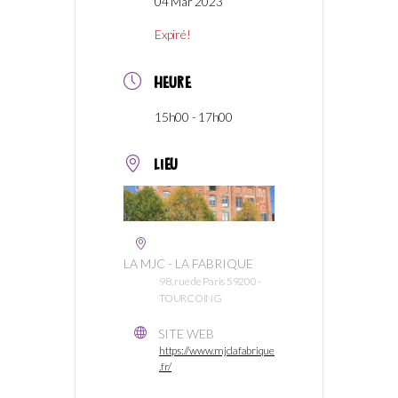
04 Mar 2023
Expiré!
HEURE
15h00 - 17h00
LIEU
LA MJC - LA FABRIQUE
98, rue de Paris 59200 -
TOURCOING
SITE WEB
https://www.mjclafabrique
.fr/